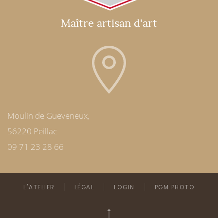
Maître artisan d'art
Moulin de Gueveneux,
56220 Peillac
09 71 23 28 66
L'ATELIER
LÉGAL
LOGIN
PGM PHOTO